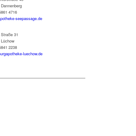
 Dannenberg
05861 4716
potheke-seepassage.de
 Straße 31
 Lüchow
05841 2238
urgapotheke-luechow.de