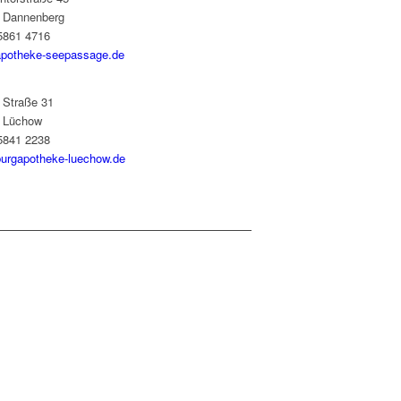
 Dannenberg
05861 4716
potheke-seepassage.de
 Straße 31
 Lüchow
05841 2238
urgapotheke-luechow.de